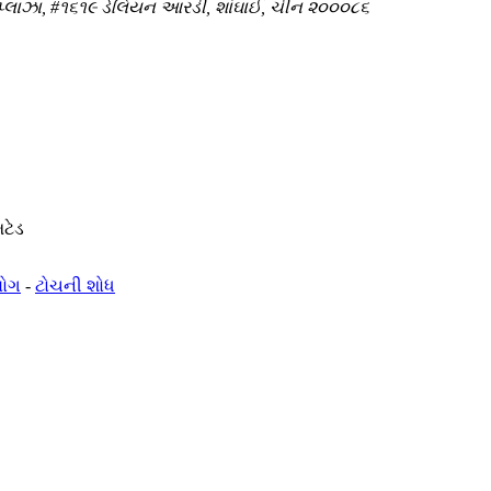
પ્લાઝા, #૧૬૧૯ ડેલિયન આરડી, શાંઘાઈ, ચીન ૨૦૦૦૮૬
િટેડ
લોગ
-
ટોચની શોધ