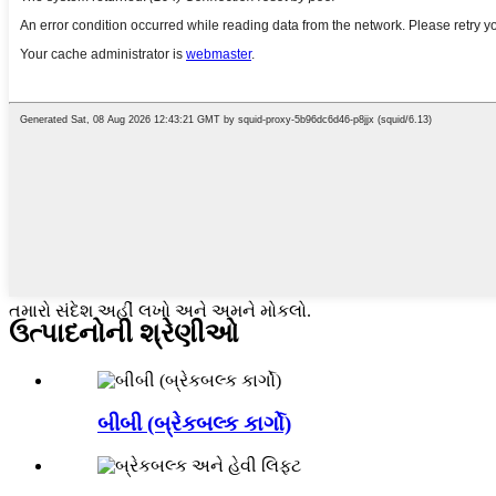
તમારો સંદેશ અહીં લખો અને અમને મોકલો.
ઉત્પાદનોની શ્રેણીઓ
બીબી (બ્રેકબલ્ક કાર્ગો)