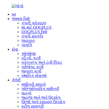
ઘર
અમારા વિશે
કંપની પ્રોફાઇલ
શા માટે OOGPLUS
OOGPLUS વિશે
કંપની સંસ્કૃતિ
લાયકાત
પ્રવૃત્તિ
સેવા
ઓઓજી
બી.બી. કાર્ગો
બ્રેકબલ્ક અને હેવી લિફ્ટ
પ્રોજેક્ટ કાર્ગો
જનરલ કાર્ગો
સ્થાનિક સેવાઓ
ગેલેરી
મશીનરી સાધનો
એન્જિનિયરિંગ મશીનરી
વાહનો
જહાજ અને ભારે ઉદ્યોગ
ઊર્જા અને રસાયણ ઉદ્યોગ
સ્ટીલ સામગ્રી