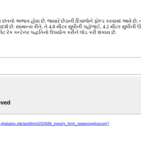
 છતનો અભાવ હોય છે. જ્યારે છેડાની દિવાલોને ફોલ્ડ કરવામાં આવે છે, ત્ય
્શ છે. સામાન્ય રીતે, તે 4.8 મીટર સુધીની પહોળાઈ, 4.2 મીટર સુધીની 
 ફ્લેટ રેક કન્ટેનર પદ્ધતિનો ઉપયોગ કરીને લોડ કરી શકાય છે.