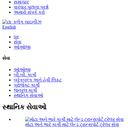
સમાચાર
વારંવાર પૂછાતા પ્રશ્નો
અમારો સંપર્ક કરો
ચાઇનીઝ
English
ઘર
સેવા
ઓઓજી
સેવા
ઓઓજી
બી.બી. કાર્ગો
બ્રેકબલ્ક અને હેવી લિફ્ટ
પ્રોજેક્ટ કાર્ગો
જનરલ કાર્ગો
સ્થાનિક સેવાઓ
સ્થાનિક સેવાઓ
મોટા અને ભારે કાર્ગો માટે લેન્ડ ટ્રાન્સપોર્ટ ટ્રેલર સેવા