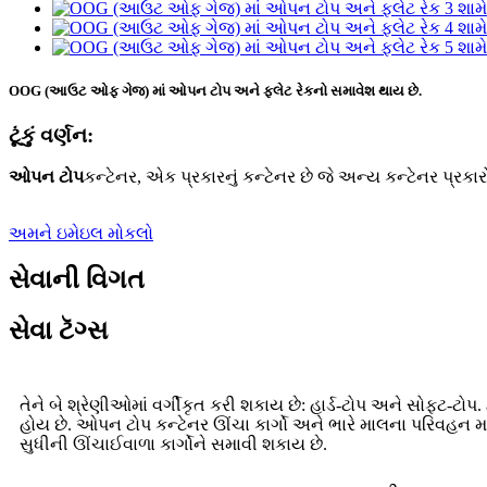
OOG (આઉટ ઓફ ગેજ) માં ઓપન ટોપ અને ફ્લેટ રેકનો સમાવેશ થાય છે.
ટૂંકું વર્ણન:
ઓપન ટોપ
કન્ટેનર, એક પ્રકારનું કન્ટેનર છે જે અન્ય કન્ટેનર પ્રક
અમને ઇમેઇલ મોકલો
સેવાની વિગત
સેવા ટૅગ્સ
તેને બે શ્રેણીઓમાં વર્ગીકૃત કરી શકાય છે: હાર્ડ-ટોપ અને સોફ્ટ-ટ
હોય છે. ઓપન ટોપ કન્ટેનર ઊંચા કાર્ગો અને ભારે માલના પરિવહન માટ
સુધીની ઊંચાઈવાળા કાર્ગોને સમાવી શકાય છે.