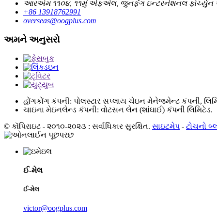
આરએમ ૧૧૦૪, ૧૧મું એફએલ, જુનફેંગ ઇન્ટરનેશનલ ફોર્ચ્યુન 
+86 13918762991
overseas@oogplus.com
અમને અનુસરો
હોંગકોંગ કંપની: પોલસ્ટાર સપ્લાય ચેઇન મેનેજમેન્ટ કંપની, લિમ
ચાઇના મેઇનલેન્ડ કંપની: વોટસન લેન (શાંઘાઈ) કંપની લિમિટેડ.
© કૉપિરાઇટ - ૨૦૧૦-૨૦૨૩ : સર્વાધિકાર સુરક્ષિત.
સાઇટમેપ
-
ટોચનો બ્
ઈ-મેલ
ઈ-મેલ
victor@oogplus.com