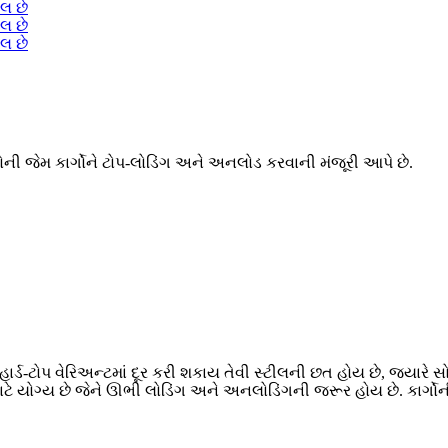
ારોની જેમ કાર્ગોને ટોપ-લોડિંગ અને અનલોડ કરવાની મંજૂરી આપે છે.
ોપ. હાર્ડ-ટોપ વેરિઅન્ટમાં દૂર કરી શકાય તેવી સ્ટીલની છત હોય છે, જ્ય
ે યોગ્ય છે જેને ઊભી લોડિંગ અને અનલોડિંગની જરૂર હોય છે. કાર્ગોની