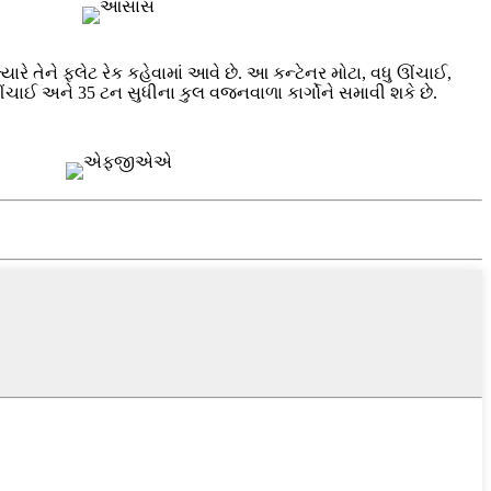
ારે તેને ફ્લેટ રેક કહેવામાં આવે છે. આ કન્ટેનર મોટા, વધુ ઊંચાઈ,
ઊંચાઈ અને 35 ટન સુધીના કુલ વજનવાળા કાર્ગોને સમાવી શકે છે.