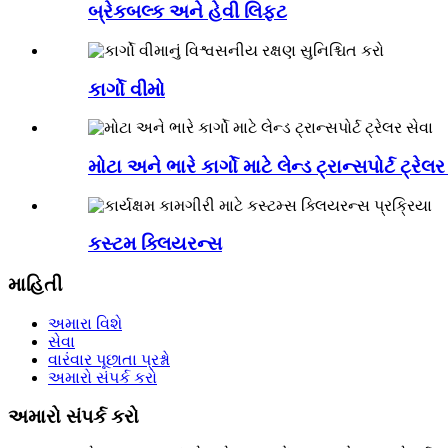
બ્રેકબલ્ક અને હેવી લિફ્ટ
કાર્ગો વીમો
મોટા અને ભારે કાર્ગો માટે લેન્ડ ટ્રાન્સપોર્ટ ટ્રેલર
કસ્ટમ ક્લિયરન્સ
માહિતી
અમારા વિશે
સેવા
વારંવાર પૂછાતા પ્રશ્નો
અમારો સંપર્ક કરો
અમારો સંપર્ક કરો