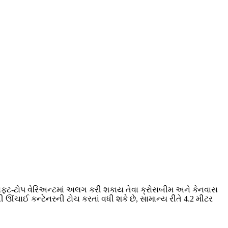
ારે સોફ્ટ-ટોપ વેરિઅન્ટમાં અલગ કરી શકાય તેવા ક્રોસબીમ અને કેનવાસ
 ઊંચાઈ કન્ટેનરની ટોચ કરતાં વધી શકે છે, સામાન્ય રીતે 4.2 મીટર