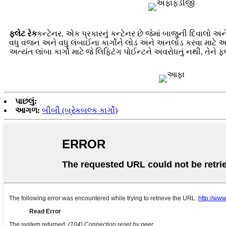
ફ્લેટ રેક
કન્ટેનર, એક પ્રકારનું કન્ટેનર છે જેમાં બાજુની દિવાલો અને
વધુ વજન અને વધુ લંબાઈના કાર્ગોને લોડ અને અનલોડ કરવા માટે આદર
અત્યંત લાંબા કાર્ગો માટે જે લિફ્ટિંગ પોઈન્ટને અવરોધતું નથી, તેને
પાછલું:
આગળ:
બીબી (બ્રેકબલ્ક કાર્ગો)